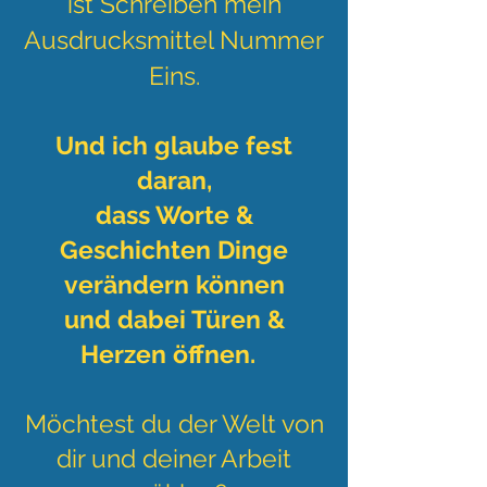
ist Schreiben
mein
Ausdrucksmittel Nummer
Eins.
Und ich glaube fest
dara
n,
dass Worte &
Geschichten Dinge
verändern können
und dabei Türen &
Herzen öffnen.
Möchtest du der Welt von
dir und deiner Arbeit