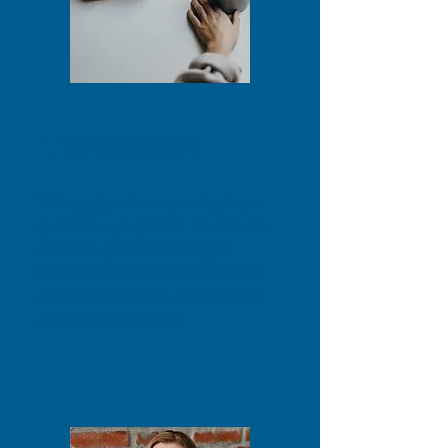
1. Vorgespräch
Wir starten immer mit einem
gratis Vorgespräch, indem ich
mithilfe gezielter Fragen
herausfinde, wohin die Reise
mit dem Namen, Claim oder
Slogan gehen soll.