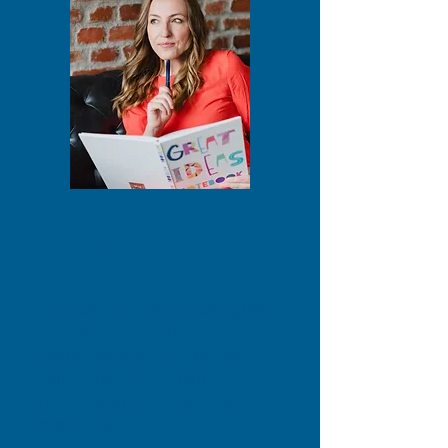
2. Brainstorming
Je nach Terminkalender geht's
zeitnah los mit der
Namenssuche. Auf Wunsch
kann dies auch in einer
gemeinsamen Kreativ-Session
stattfinden.