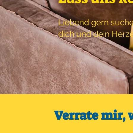
Liebend gern suche 
dich und dein Herz
Verrate mir, 