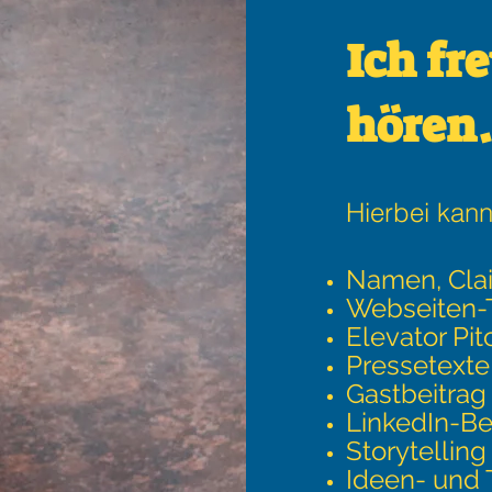
Ich fr
hören.
Hierbei kann
Namen, Cla
Webseit
en-
Elevator Pit
Pressetexte
Gastbeitrag
LinkedIn-Be
Storytelling
Ideen- und