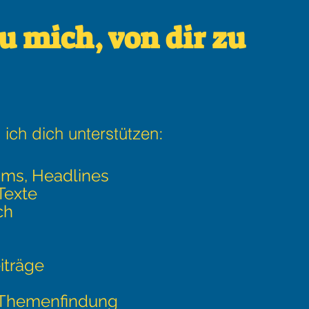
eu mich, von dir zu
 ich dich unterstützen:
ims, Headlines
Text
e
ch
iträge
 Themenfindung