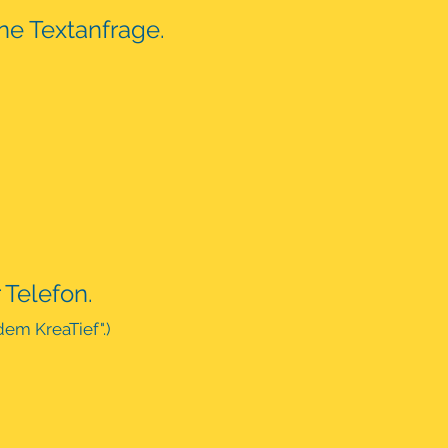
ine Textanfrage.
 Telefon.
em KreaTief".)