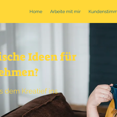
Home
Arbeite mit mir
Kundenstim
ische Ideen für
nehmen?
s dem Kreatief ins