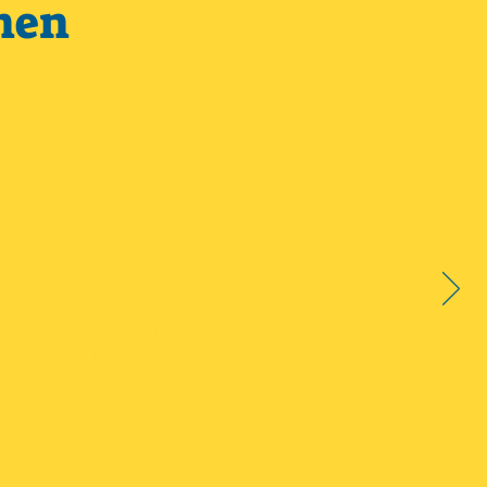
nen
ngen wurden enorm
, dass ich mit so
en für mein
angenehme und
ät nur so sprudeln
 Know-How von ihr,
ät kommen kann,
abine für diesen