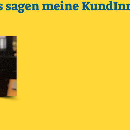
s sagen meine KundIn
Ich bin total begeistert. Meine Erwartu
übertroffen, denn ich hätte nicht gedacht
viel wertvollen Infos und Kreativtechnik
Business nach Hause gehen würde. (...)
Sabine schafft mit diesem Format eine 
lockere Athmosphäre, in der die Kreativit
kann. Oben drein gibt's noch jede Menge
wie man selbst wieder in seine Kreativit
wenn's grad mal hakt. Vielen Dank liebe S
 Scholz
tollen Tag!
afikerin
iksl.de