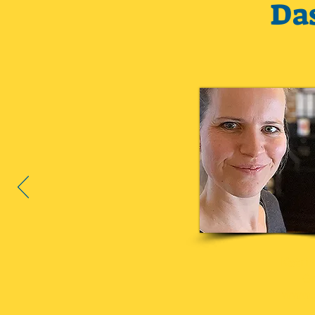
Da
Katrin
Gr
www.p